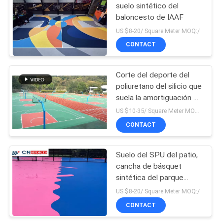
suelo sintético del
baloncesto de IAAF
143
US $8-20/ Square Meter MOQ:/
Suelo de la pista de
CONTACT
tenis
Corte del deporte del
poliuretano del silicio que
suela la amortiguación de
choque de IAAF
US $10-35/ Square Meter MOQ:/
CONTACT
32
Suelo de epoxy del
Suelo del SPU del patio,
cancha de básquet
aparcamiento
sintética del parque
olímpico
US $8-20/ Square Meter MOQ:/
CONTACT