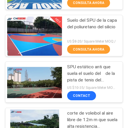
CONSULTA AHORA
CONTROL
HOT
Suelo del SPU de la capa
DE
50
del poliuretano del silicio
CALIDAD
Pista corriente
US $8-20/ Square Meter MOQ:/
sintética
ÉNTRENOS
CONSULTA AHORA
EN
SPU estático anti que
CONTACTO
suela el suelo del de la
CON
pista de tenis del
24
poliuretano del silicio
US $10-35/ Square Meter MOQ:/
Suelo del deporte
CONTACT
PIDA
UNA
del PVC
corte de voleibol al aire
CITA
libre de 1.2m m que suela
alta resistencia