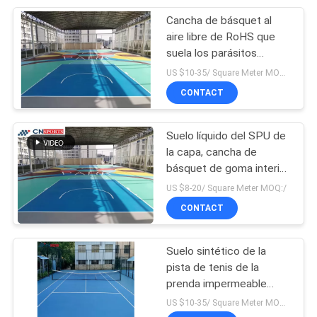
Cancha de básquet al
51
aire libre de RoHS que
Suelo de goma de
suela los parásitos
atmosféricos antis
US $10-35/ Square Meter MOQ:/
EPDM
1.5Mpa
CONTACT
Suelo líquido del SPU de
la capa, cancha de
básquet de goma interior
43
sintética
US $8-20/ Square Meter MOQ:/
Gránulos del caucho
CONTACT
de EPDM
Suelo sintético de la
pista de tenis de la
prenda impermeable
respetuoso del medio
US $10-35/ Square Meter MOQ:/
ambiente