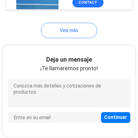
CONTACT
12
PP que entrelazan el
suelo de los
Vea más
deportes
Deja un mensaje
¡Te llamaremos pronto!
9
Esteras de goma del
gimnasio
7