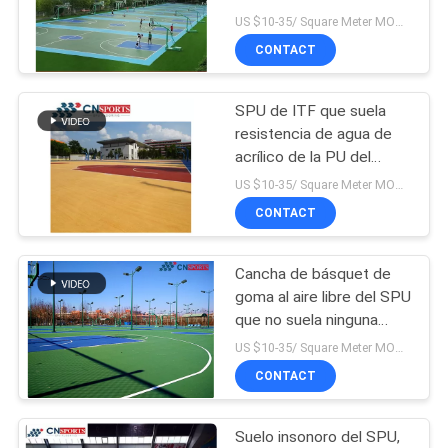
ULTRAVIOLETA
US $10-35/ Square Meter MOQ:/
MAPA
CONTACT
DEL
82
SITIO
SPU de ITF que suela
Suelo del SPU
resistencia de agua de
PRIVACY
acrílico de la PU del
silicio
US $10-35/ Square Meter MOQ:/
POLICY
CONTACT
Cancha de básquet de
137
goma al aire libre del SPU
Suelo sintético de la
que no suela ninguna
contaminación
US $10-35/ Square Meter MOQ:/
cancha de básquet
CONTACT
Suelo insonoro del SPU,