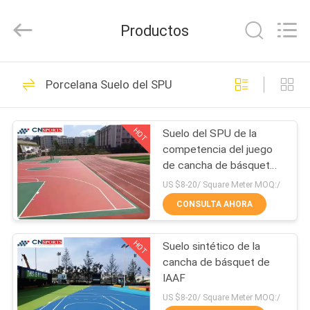
JiangSu
ChangNuo
New
Productos
Materials
Co.,
Ltd..
All
Rights
HOGAR
59
Reserved.
Porcelana Suelo del SPU
pista corriente de
PRODUCTOS
goma
HOT
Suelo del SPU de la
competencia del juego
SOBRE
de cancha de básquet
NOSOTROS
del patio
US $8-20/ Square Meter MOQ:/
CONSULTA AHORA
74
VIAJE
Pista de
HOT
Suelo sintético de la
DE
cancha de básquet de
LA
funcionamiento de
IAAF
FÁBRICA
US $8-20/ Square Meter MOQ:/
la PU