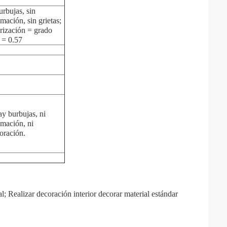
urbujas, sin
mación, sin grietas;
rización = grado
 = 0.57
1
y burbujas, ni
mación, ni
oración.
; Realizar decoración interior decorar material estándar