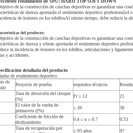
 excelente rendimiento de SPU: HARD TOP SOFT DOWN
objetivo de la construcción de canchas deportivas es garantizar una cond
acterísticas de dureza aportarán el sentimiento deportivo profesional;el
incidencia de lesiones en los tobillosAl mismo tiempo, debe reducir la a
acterísticas del producto:
objetivo de la construcción de canchas deportivas es garantizar una cond
acterísticas de dureza y rebote aportarán el sentimiento deportivo profe
educe la incidencia de lesiones en los tobillos, articulaciones y ligamen
das y accidentes.
ecificación detallada del producto
ándar de rendimiento deportivo
to de
Proyecto de prueba
requisitos técnicos
Result
bajo
Tasa de absorción del choque
Fr ≥ 12
21
(%)
El valor de la vuelta de
≥ 20
30
primavera ((%)
Coeficiente de fricción de
0.4 ≤ u ≤ 0.7
0.53
deslizamiento
Tasa de recuperación por
≥ 95 años
97