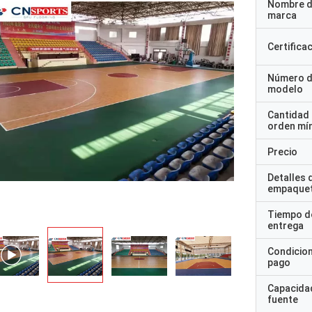
Nombre d
marca
Certifica
Número 
modelo
Cantidad
orden mí
Precio
Detalles 
empaque
Tiempo d
entrega
Condicio
pago
Capacidad
fuente