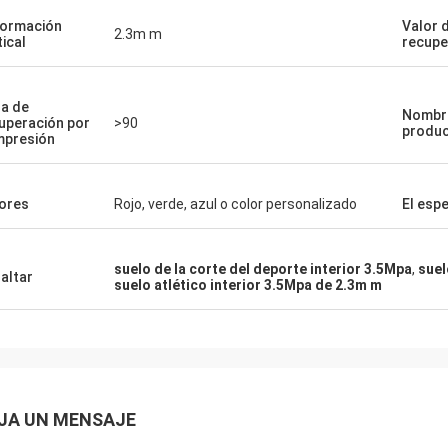
ormación
Valor d
2.3m m
tical
recupe
a de
Nombr
uperación por
>90
produ
presión
ores
Rojo, verde, azul o color personalizado
El esp
suelo de la corte del deporte interior 3.5Mpa
,
suel
altar
suelo atlético interior 3.5Mpa de 2.3m m
JA UN MENSAJE