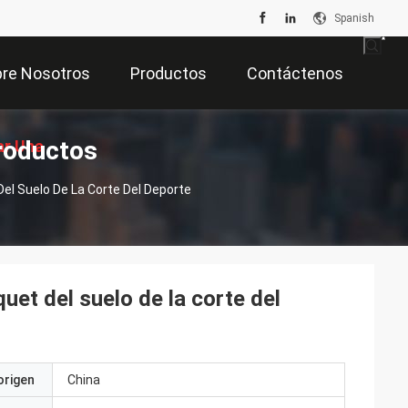
Spanish
re Nosotros
Productos
Contáctenos
roductos
ar Una
el Suelo De La Corte Del Deporte
zación
uet del suelo de la corte del
origen
China