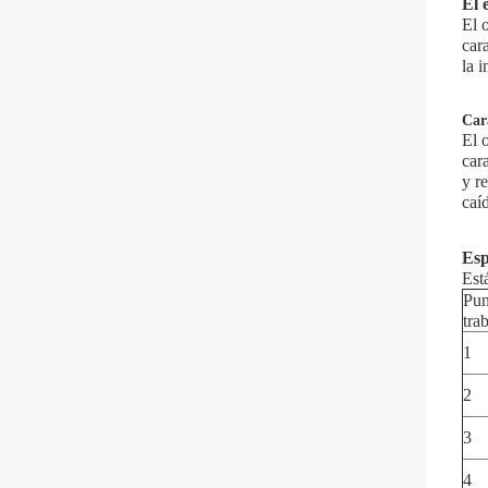
El
El 
car
la 
Car
El 
car
y r
caí
Esp
Est
Pun
tra
1
2
3
4