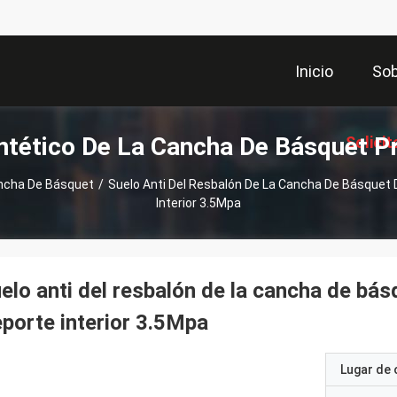
Inicio
Sob
intético De La Cancha De Básquet P
Solicit
ancha De Básquet
/
Suelo Anti Del Resbalón De La Cancha De Básquet D
Interior 3.5Mpa
Coti
elo anti del resbalón de la cancha de básq
porte interior 3.5Mpa
Lugar de 