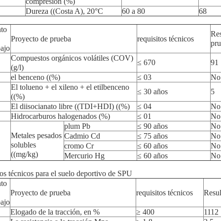
compresión (%)
Dureza ((Costa A), 20°C
60 a 80
68
to
Res
Proyecto de prueba
requisitos técnicos
pru
bajo
Compuestos orgánicos volátiles (COV)
≤ 670
91
(g/l)
el benceno ((%)
≤ 03
No 
El tolueno + el xileno + el etilbenceno
≤ 30 años
5
((%)
El diisocianato libre ((TDI+HDI) ((%)
≤ 04
No 
Hidrocarburos halogenados (%)
≤ 01
No 
plum Pb
≤ 90 años
No 
Metales pesados
Cadmio Cd
≤ 75 años
No 
solubles
cromo Cr
≤ 60 años
No 
((mg/kg)
Mercurio Hg
≤ 60 años
No 
os técnicos para el suelo deportivo de SPU
to
Proyecto de prueba
requisitos técnicos
Resul
bajo
Elogado de la tracción, en %
≥ 400
1112