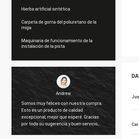
Hierba artificial sintética
Carpeta de goma del poliuretano de la
miga
Maquinaria de funcionamiento de la
instalación de la pista
DA
Andrew
Jue
Somos muy felices con nuestra compra.
Los de
Esto es un producto de calidad
digna 
e
excepcional, mejor que esperé. Gracias
produc
por toda su sugerencia y buen servicio,
que te
Car
espero que poder tener otra oportunidad
plazo 
a la cooperación.