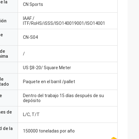
e la
CN Sports
IAAF /
ción
ITF/RoHS/iSSS/ISO140019001/ISO14001
de
CN-S04
 de
/
nima
US $8-20/ Square Meter
de
Paquete en el barril /pallet
tado
e
Dentro del trabajo 15 días después de su
depósito
nes de
L/C, T/T
 de la
150000 toneladas por año