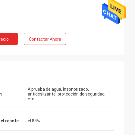
recio
Contactar Ahora
A prueba de agua, insonorizado,
n
antideslizante, protección de seguridad,
etc.
del rebote
el 88%