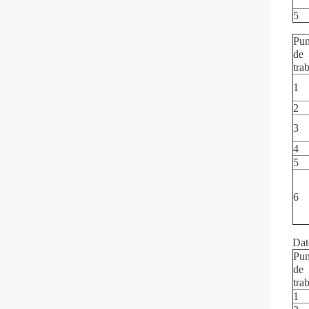
5
Pun
de
tra
1
2
3
4
5
6
Dat
Pun
de
tra
1