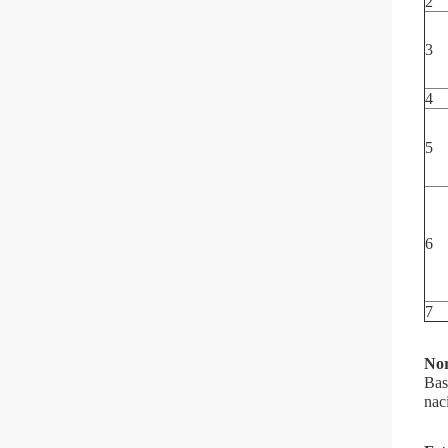
2
3
4
5
6
7
Nor
Bas
nac