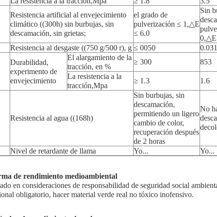
La resistencia a la tracción,Mpa
≥ 1.8
3.5
Sin b
Resistencia artificial al envejecimiento
el grado de
desca
climático ((300h) sin burbujas, sin
pulverización ≤ 1,△E
pulve
descamación, sin grietas;
≤ 6.0
0,△E
Resistencia al desgaste ((750 g/500 r), g
≤ 0050
0.03
El alargamiento de la
≥ 300
853
Durabilidad,
tracción, en %
experimento de
La resistencia a la
envejecimiento
≥ 1.3
1.6
tracción,Mpa
Sin burbujas, sin
descamación,
No ha
permitiendo un ligero
Resistencia al agua ((168h)
desca
cambio de color,
decol
recuperación después
de 2 horas
Nivel de retardante de llama
Yo...
Yo...
ma de rendimiento medioambiental
ado en consideraciones de responsabilidad de seguridad social ambiental
ional obligatorio, hacer material verde real no tóxico inofensivo.