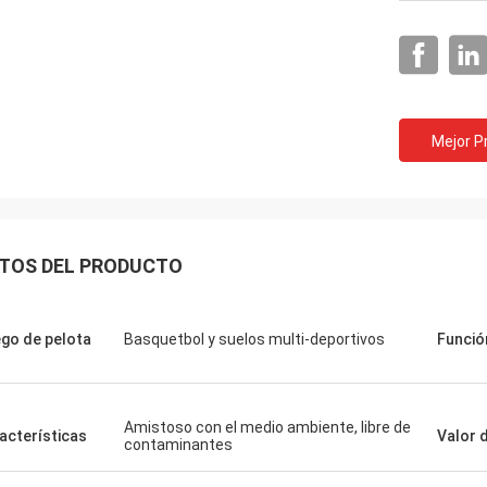
Mejor P
TOS DEL PRODUCTO
Jackson
go de pelota
Basquetbol y suelos multi-deportivos
Funció
portes del NC son una compañía
de confianza, proporcionan
tos excelentes y servicios. ¡Espere
Amistoso con el medio ambiente, libre de
ngamos una cooperación a largo
acterísticas
Valor 
contaminantes
y estable con deportes del NC!