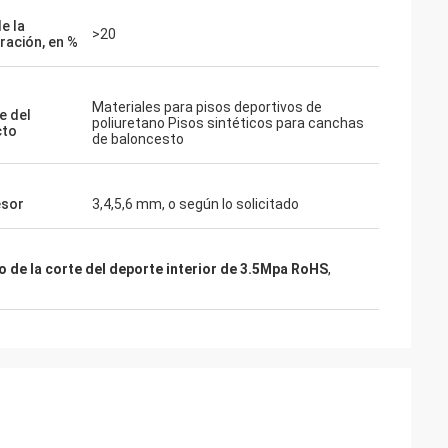
e la
>20
ración, en %
Materiales para pisos deportivos de
e del
poliuretano Pisos sintéticos para canchas
cto
de baloncesto
esor
3,4,5,6 mm, o según lo solicitado
o de la corte del deporte interior de 3.5Mpa RoHS
,