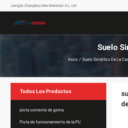
JiangSu ChangNuo New Materials Co., Ltd.
Suelo S
Inicio
/
Suelo Sintético De La C
Todos Los Productos
su
de
pista corriente de goma
Pista de funcionamiento de la PU