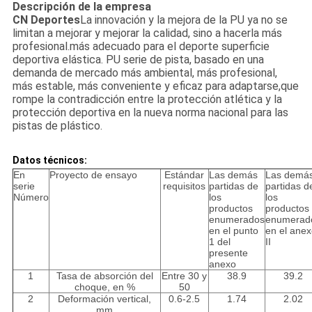
Descripción de la empresa
CN Deportes
La innovación y la mejora de la PU ya no se
limitan a mejorar y mejorar la calidad, sino a hacerla más
profesional.más adecuado para el deporte superficie
deportiva elástica. PU serie de pista, basado en una
demanda de mercado más ambiental, más profesional,
más estable, más conveniente y eficaz para adaptarse,que
rompe la contradicción entre la protección atlética y la
protección deportiva en la nueva norma nacional para las
pistas de plástico.
Datos técnicos:
En
Proyecto de ensayo
Estándar
Las demás
Las demá
serie
requisitos
partidas de
partidas d
Número
los
los
productos
productos
enumerados
enumerad
en el punto
en el ane
1 del
II
presente
anexo
1
Tasa de absorción del
Entre 30 y
38.9
39.2
choque, en %
50
2
Deformación vertical,
0.6-2.5
1.74
2.02
mm