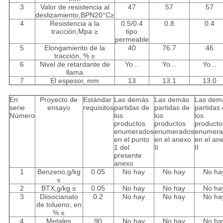
3
Valor de resistencia al
47
57
57
deslizamiento,BPN20°C≥
4
Resistencia a la
0.5/0.4
0.8
0.4
tracción,Mpa ≥
tipo
permeable
5
Elongamiento de la
40
76.7
46
tracción, % ≥
6
Nivel de retardante de
Yo...
Yo...
Yo...
llama
7
El espesor, mm
13
13.1
13.0
En
Proyecto de
Estándar
Las demás
Las demás
Las dem
serie
ensayo
requisitos
partidas de
partidas de
partidas
Número
los
los
los
productos
productos
producto
enumerados
enumerados
enumera
en el punto
en el anexo
en el an
1 del
II
II
presente
anexo
1
Benzeno,g/kg
0.05
No hay
No hay
No ha
≤
2
BTX,g/kg ≤
0.05
No hay
No hay
No ha
3
Diisocianato
0.2
No hay
No hay
No ha
de tolueno, en
% ≤
4
Metales
90
No hay
No hay
No ha