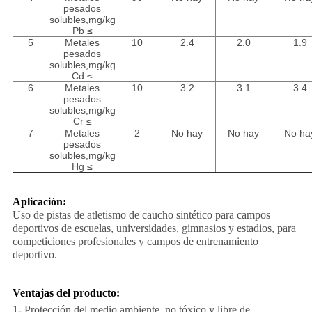
pesados
solubles,mg/kg
Pb ≤
5
Metales
10
2.4
2.0
1.9
pesados
solubles,mg/kg
Cd ≤
6
Metales
10
3.2
3.1
3.4
pesados
solubles,mg/kg
Cr ≤
7
Metales
2
No hay
No hay
No ha
pesados
solubles,mg/kg
Hg ≤
Aplicación:
Uso de pistas de atletismo de caucho sintético para campos
deportivos de escuelas, universidades, gimnasios y estadios, para
competiciones profesionales y campos de entrenamiento
deportivo.
Ventajas del producto:
1- Protección del medio ambiente, no tóxico y libre de