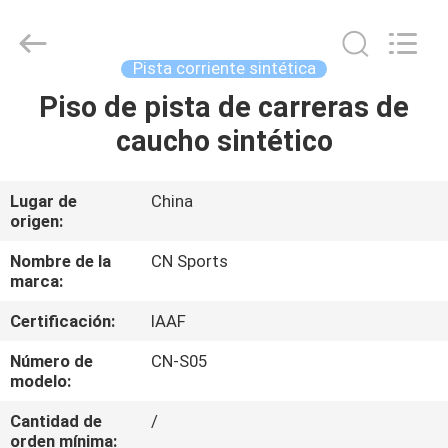
JiangSu
ChangNuo
New
Materials
Co.,
Pista corriente sintética
Ltd..
All
Rights
Piso de pista de carreras de
HOGAR
Reserved.
caucho sintético
PRODUCTOS
Lugar de
China
origen:
SOBRE
NOSOTROS
Nombre de la
CN Sports
marca:
Certificación:
IAAF
VIAJE
DE
Número de
CN-S05
modelo:
LA
Cantidad de
/
FÁBRICA
orden mínima: