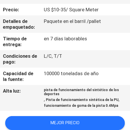
Precio:
US $10-35/ Square Meter
CONTROL
Detalles de
Paquete en el barril /pallet
DE
empaquetado:
CALIDAD
Tiempo de
en 7 días laborables
entrega:
ÉNTRENOS
Condiciones de
L/C, T/T
EN
pago:
CONTACTO
Capacidad de
100000 toneladas de año
la fuente:
CON
Alta luz:
pista de funcionamiento del sintético de los
deportes
PIDA
,
,
Pista de funcionamiento sintética de la PU
funcionamiento de goma de la pista 0.4Mpa
UNA
CITA
MEJOR PRECIO